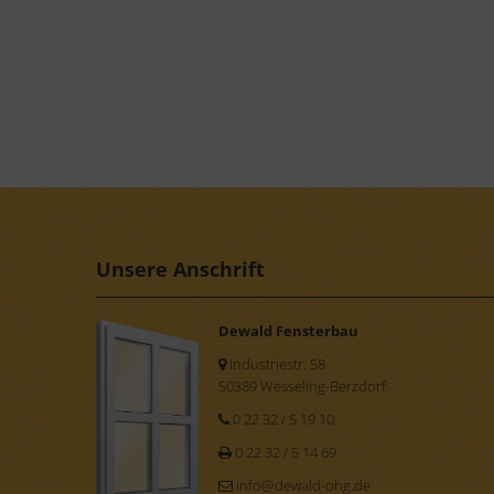
Unsere Anschrift
Dewald Fensterbau
Industriestr. 58
50389 Wesseling-Berzdorf
0 22 32 / 5 19 10
0 22 32 / 5 14 69
info@dewald-ohg.de