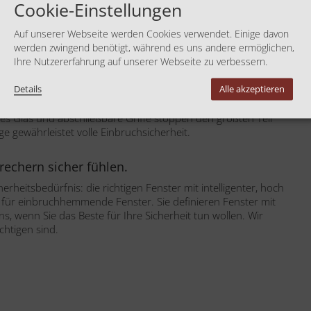
Cookie-Einstellungen
Auf unserer Webseite werden Cookies verwendet. Einige davon
werden zwingend benötigt, während es uns andere ermöglichen,
Ihre Nutzererfahrung auf unserer Webseite zu verbessern.
Details
Alle akzeptieren
ffspunkte. Die meisten Einbrecher hebeln einfach die
s Glas und abschließbare Griffe stoppen den größten Teil
e gewährleistet volle Einbruchsicherheit.
brechern sicher fühlen.
erheitsbedürfnis: die richtigen Fenster mit intelligenter, hoch
en für einbruchhemmende Fenster. Sie definieren Fenster mit
, wenn Sie das Beste für Ihre Sicherheit tun wollen. Wir
chtigen sind.