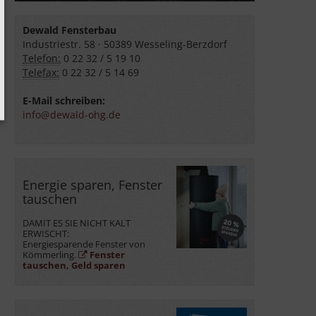
Dewald Fensterbau
Industriestr. 58 · 50389 Wesseling-Berzdorf
Telefon:
0 22 32 / 5 19 10
Telefax:
0 22 32 / 5 14 69
E-Mail schreiben:
info@dewald-ohg.de
Energie sparen, Fenster
tauschen
DAMIT ES SIE NICHT KALT
ERWISCHT:
Energiesparende Fenster von
Kömmerling.
Fenster
tauschen, Geld sparen