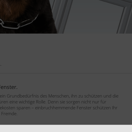
.
enster.
t ein Grundbedürfnis des Menschen, ihn zu schützen und die
ren eine wichtige Rolle. Denn sie sorgen nicht nur für
giekosten sparen – einbruchhemmende Fenster schützen Ihr
h Fremde.