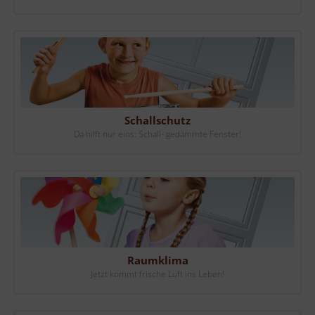
Schallschutz
Da hilft nur eins: Schall- gedämmte Fenster!
Raumklima
Jetzt kommt frische Luft ins Leben!